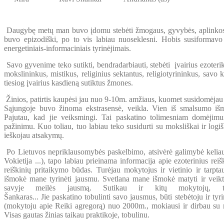
Daugybę metų man buvo įdomu stebėti žmogaus, gyvybės, aplinkos, v
buvo epizodiški, po to vis labiau nuoseklesni. Hobis susiformavo 
energetiniais-informaciniais tyrinėjimais.
Savo gyvenime teko sutikti, bendradarbiauti, stebėti įvairius ezoterik
mokslininkus, mistikus, religinius sektantus, religiotyrininkus, savo ke
tiesiog įvairius kasdieną sutiktus žmones.
Žinios, patirtis kaupėsi jau nuo 9-10m. amžiaus, kuomet susidomėjau 
Sąjungoje buvo žinoma ekstrasensė, veikla. Vien iš smalsumo išm
Pajutau, kad jie veiksmingi. Tai paskatino tolimesniam domėjimu
pažinimu. Kuo toliau, tuo labiau teko susidurti su moksliškai ir logiš
ieškojau atsakymų.
Po Lietuvos nepriklausomybės paskelbimo, atsivėrė galimybė keliaut 
Vokietija ...), tapo labiau prieinama informacija apie ezoterinius rei
reiškinių pritaikymo būdas. Turėjau mokytojus ir vietinio ir tarptau
išmokė mane tyrinėti jausmu. Svetlana mane išmokė matyti ir veikt
savyje meilės jausmą. Sutikau ir kitų mokytojų, 
Šankaras... Jie paskatino tobulinti savo jausmus, būti stebėtoju ir 
(mokytoju apie Reiki agregorą) nuo 2000m., mokiausi ir dirbau su 
Visas gautas žinias taikau praktikoje, tobulinu.