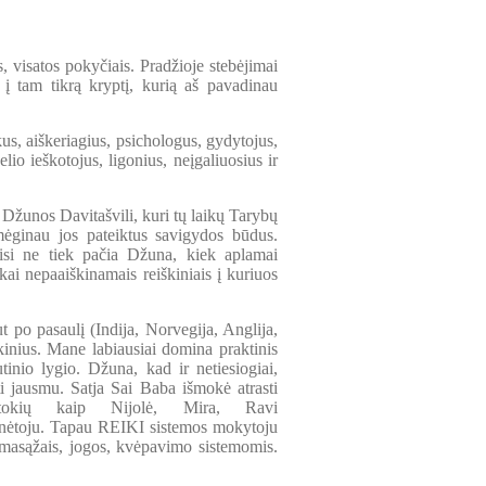
isatos pokyčiais. Pradžioje stebėjimai
į tam tikrą kryptį, kurią aš pavadinau
us, aiškeriagius, psichologus, gydytojus,
lio ieškotojus, ligonius, neįgaliuosius ir
Džunos Davitašvili, kuri tų laikų Tarybų
ėginau jos pateiktus savigydos būdus.
isi ne tiek pačia Džuna, kiek aplamai
kai nepaaiškinamais reiškiniais į kuriuos
po pasaulį (Indija, Norvegija, Anglija,
škinius. Mane labiausiai domina praktinis
tinio lygio. Džuna, kad ir netiesiogiai,
i jausmu. Satja Sai Baba išmokė atrasti
tokių kaip Nijolė, Mira, Ravi
tyrinėtoju. Tapau REIKI sistemos mokytoju
masąžais, jogos, kvėpavimo sistemomis.