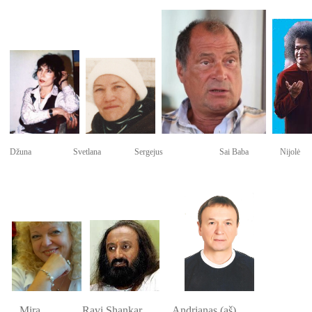
Džuna Svetlana Sergejus Sai Baba Nijolė
Mira Ravi Shankar Andrianas (aš)