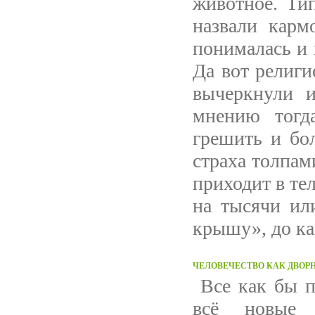
животное. Тип
назвали карм
понималась и 
Да вот религи
вычеркнули и
мнению тогд
грешить и бо
страха толпам
приходит в те
на тысячи ил
крышу», до ка
ЧЕЛОВЕЧЕСТВО КАК ДВОР
Все как бы пр
всё новые 