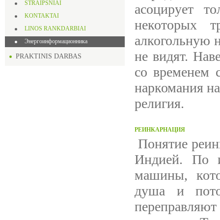
STRAIPSNIAI
асоцирует т
KONTAKTAI
некоторых 
LINOS RANKDARBIAI
алкогольную н
Энергоинформационника
не видят. Нав
PRAKTINIS DARBAS
со временем 
наркомания на
религия.
РЕИНКАРНАЦИЯ
Понятие реин
Индией. По и
машины, кото
душа и пот
переправляют