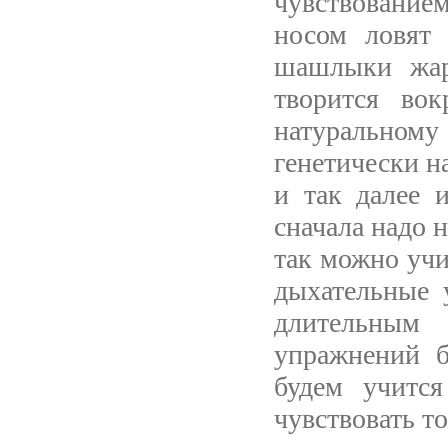
чувствование
носом ловят 
шашлыки жар
творится вок
натуральном
генетически н
и так далее 
сначала надо 
так можно учит
дыхательные 
длительным
упражнений б
будем учится
чувствовать т