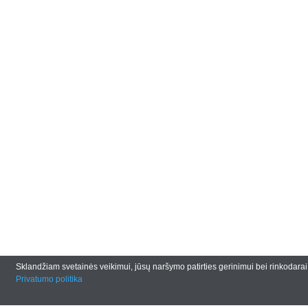
Sklandžiam svetainės veikimui, jūsų naršymo patirties gerinimui bei rinkodar
Privatumo politika
© 2026
andrianas.lt