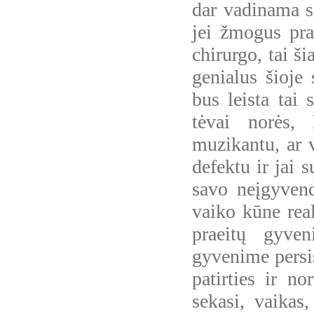
dar vadinama si
jei žmogus pra
chirurgo, tai š
genialus šioje 
bus leista tai 
tėvai norės,
muzikantu, ar v
defektu ir jai s
savo neįgyvendi
vaiko kūne real
praeitų gyven
gyvenime persis
patirties ir n
sekasi, vaikas,