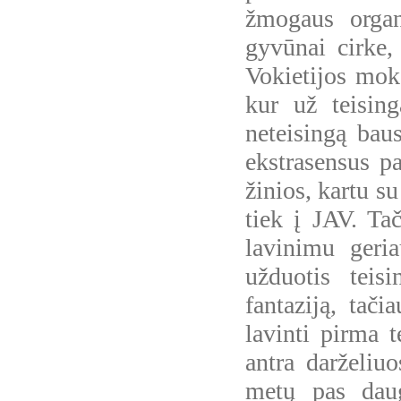
žmogaus organ
gyvūnai cirke,
Vokietijos mok
kur už teisin
neteisingą bau
ekstrasensus p
žinios, kartu su
tiek į JAV. T
lavinimu geri
užduotis teis
fantaziją, tači
lavinti pirma 
antra darželiu
metų pas daug