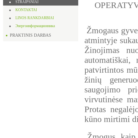
STRAIPSNIAI
OPERATYVI
KONTAKTAI
LINOS RANKDARBIAI
Энергоинформационника
Žmogaus gyveni
PRAKTINIS DARBAS
atmintyje sukau
Žinojimas nuo
automatiškai, 
patvirtintos m
žinių generuo
saugojimo pr
virvutinėse ma
Protas negalėj
kūno mirtimi di
Žmogus, kaip k