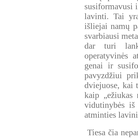
susiformavusi i
lavinti. Tai 
išliejai namų p
svarbiausi meta
dar turi lan
operatyvinės a
genai ir susif
pavyzdžiui pri
dviejuose, kai 
kaip „ežiukas 
vidutinybės iš 
atminties lavin
Tiesa čia nepa