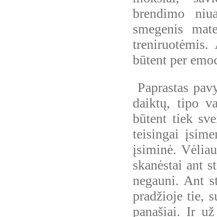
brendimo niu
smegenis mate
treniruotėmis.
būtent per emoci
Paprastas pavy
daiktų, tipo va
būtent tiek sve
teisingai įsim
įsiminė. Vėlia
skanėstai ant st
negauni. Ant st
pradžioje tie, s
panašiai. Ir u