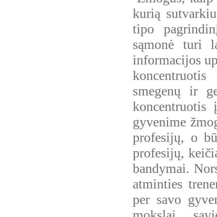
kurią sutvarkiu
tipo pagrindi
sąmonė turi l
informacijos u
koncentruotis
smegenų ir ge
koncentruotis 
gyvenime žmoga
profesijų, o b
profesijų, keiči
bandymai. Nors
atminties trener
per savo gyven
mokslai, sav