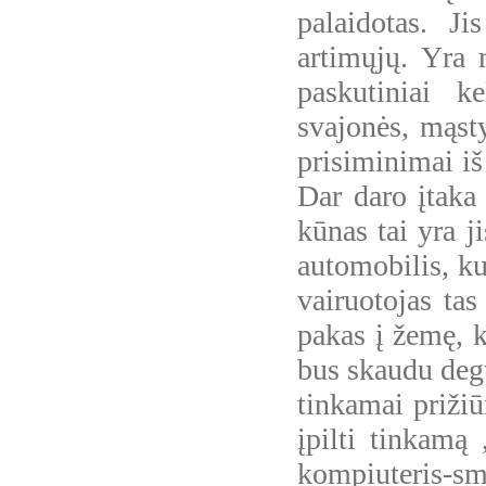
palaidotas. J
artimųjų. Yra 
paskutiniai 
svajonės, mąsty
prisiminimai iš 
Dar daro įtaka
kūnas tai yra ji
automobilis, ku
vairuotojas tas
pakas į žemę, k
bus skaudu deg
tinkamai prižiū
įpilti tinkamą
kompiuteris-sme