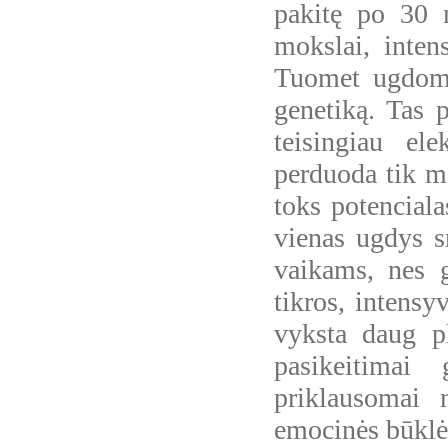
pakitę po 30 
mokslai, inten
Tuomet ugdomas
genetiką. Tas p
teisingiau el
perduoda tik m
toks potenciala
vienas ugdys s
vaikams, nes 
tikros, intensy
vyksta daug pl
pasikeitimai 
priklausomai 
emocinės būkl