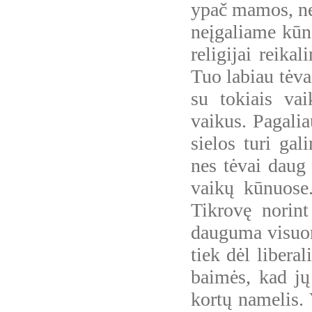
ypač mamos, net
neįgaliame kūne
religijai reika
Tuo labiau tėva
su tokiais vai
vaikus. Pagalia
sielos turi gal
nes tėvai daug 
vaikų kūnuose.
Tikrovę norint 
dauguma visuome
tiek dėl libera
baimės, kad jų 
kortų namelis. 