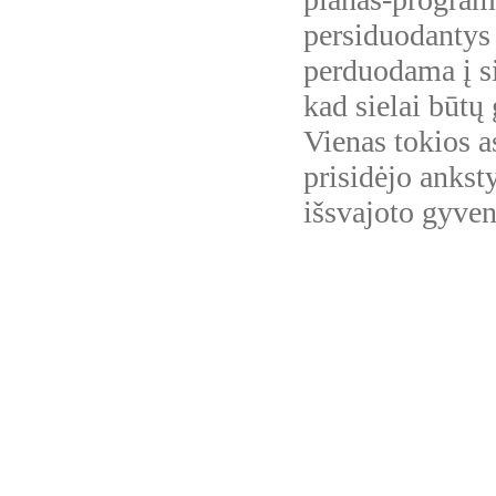
persiduodantys
perduodama į si
kad sielai būtų 
Vienas tokios a
prisidėjo ankst
išsvajoto gyve