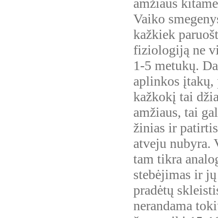
amžiaus kitame k
Vaiko smegenys,
kažkiek paruošt
fiziologiją ne 
1-5 metukų. Da
aplinkos įtakų, 
kažkokį tai d
amžiaus, tai gal
žinias ir patirt
atveju nubyra. V
tam tikra analo
stebėjimas ir jų
pradėtų skleist
nerandama tokių