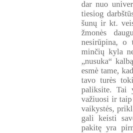
dar nuo univers
tiesiog darbštū
šunų ir kt. vei
žmonės daugu
nesirūpina, o 
minčių kyla ne
„nusuka“ kalbą 
esmė tame, kad 
tavo turės tok
paliksite. Tai
važiuosi ir tai
vaikystės, pri
gali keisti sa
pakitę yra pir