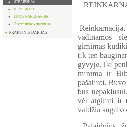
STRAIPSNIAI
REINKARNA
KONTAKTAI
LINOS RANKDARBIAI
Энергоинформационника
Reinkarnacija, 
PRAKTINIS DARBAS
vadinamos sie
gimimas kūdikiu
tik ten baugina
gyvyje. Iki pen
minima ir Bibl
pašalinti. Buvo
bus nepaklusni,
vėl atgimti ir 
valdžia sugalvo
Palaidojus žm