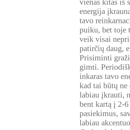
vienas kitas iš
energija įkraun
tavo reinkarnaci
puiku, bet toje 
veik visai nepr
patirčių daug, e
Prisiminti graži
gimti. Periodišk
inkaras tavo en
kad tai būtų ne
labiau įkrauti, 
bent kartą į 2-6
pasiekimus, sav
labiau akcentuo