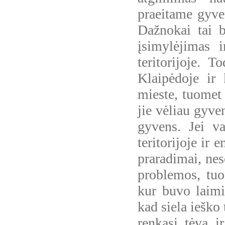
praeitame gyven
Dažnokai tai b
įsimylėjimas i
teritorijoje. T
Klaipėdoje ir 
mieste, tuomet 
jie vėliau gyve
gyvens. Jei v
teritorijoje ir
praradimai, nes
problemos, tuo
kur buvo laimi
kad siela ieško
renkasi tėvą i