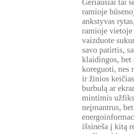
Geriausiai tai s
ramioje būsenoj
ankstyvas rytas
ramioje vietoje 
vaizduote sukur
savo patirtis, s
klaidingos, bet 
koreguoti, nes
ir žinios keičia
burbulą ar ekran
mintimis užfiks
neįmantrus, bet
energoinformaci
išsineša į kitą 