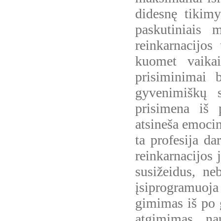
didesnę tikim
paskutiniais 
reinkarnacijos
kuomet vaika
prisiminimai b
gyvenimiškų s
prisimena iš 
atsineša emocin
ta profesija da
reinkarnacijos 
susižeidus, ne
įsiprogramuoja 
gimimas iš po 
atgimimas nau