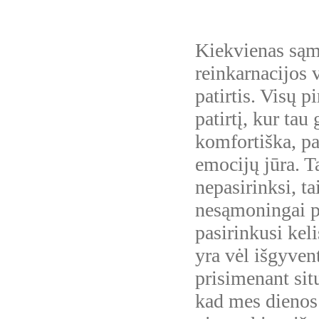
Kiekvienas sąm
reinkarnacijos 
patirtis. Visų p
patirtį, kur tau
komfortiška, pa
emocijų jūra. Ta
nepasirinksi, ta
nesąmoningai pa
pasirinkusi keli
yra vėl išgyvent
prisimenant situ
kad mes dienos 