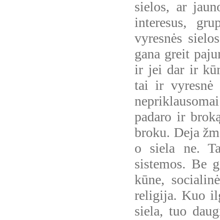
sielos, ar jaun
interesus, gru
vyresnės sielos
gana greit paju
ir jei dar ir k
tai ir vyresnė
nepriklausomai 
padaro ir brok
broku. Deja žmo
o siela ne. Ta
sistemos. Be g
kūne, socialinė
religija. Kuo 
siela, tuo daug