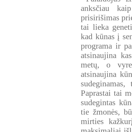
anksčiau kai
prisirišimas pr
tai lieka genet
kad kūnas į sen
programa ir pa
atsinaujina ka
metų, o vyres
atsinaujina kūn
sudeginamas, 
Paprastai tai m
sudegintas kūn
tie žmonės, bū
mirties kažkur
maksimaliai išl