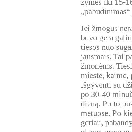
žymes iki 15-16
„pabudinimas“ j
Jei žmogus nera
buvo gera galim
tiesos nuo suga
jausmais. Tai p
žmonėms. Tiesio
mieste, kaime, 
Išgyventi su dž
po 30-40 minuči
dieną. Po to pu
metuose. Po kie
geriau, pabandy
planas-programa