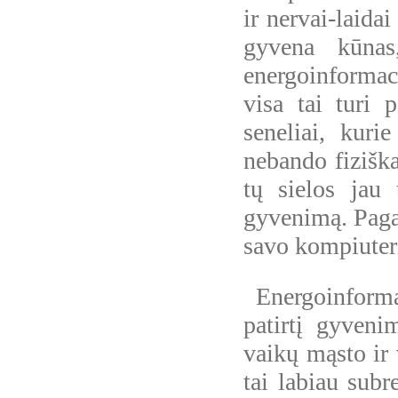
ir nervai-laida
gyvena kūnas,
energoinformac
visa tai turi 
seneliai, kur
nebando fiziška
tų sielos jau 
gyvenimą. Pagal
savo kompiuterį
Energoinformac
patirtį gyveni
vaikų mąsto ir v
tai labiau subr