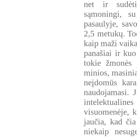
net ir sudėt
sąmoningi, s
pasaulyje, sav
2,5 metukų. To
kaip maži vaika
panašiai ir kuo
tokie žmonės 
minios, masiniai
neįdomūs kara
naudojamasi. J
intelektualin
visuomenėje, k
jaučia, kad čia
niekaip nesug