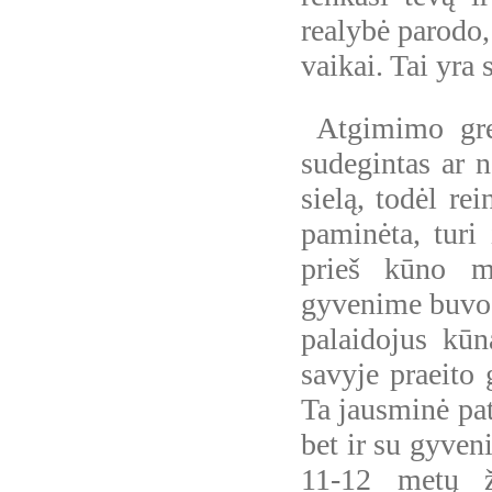
realybė parodo,
vaikai. Tai yra 
Atgimimo grei
sudegintas ar n
sielą, todėl re
paminėta, turi
prieš kūno m
gyvenime buvo p
palaidojus kūn
savyje praeito 
Ta jausminė pati
bet ir su gyven
11-12 metų ž