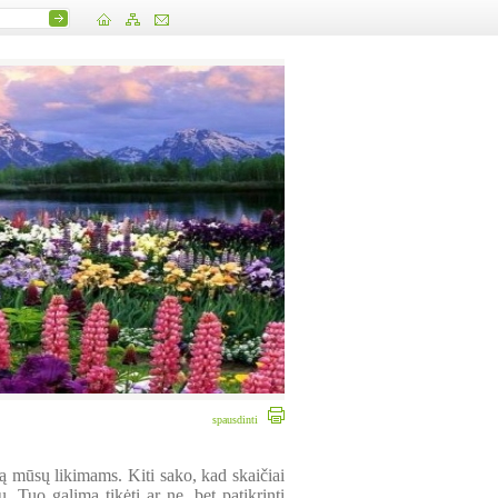
spausdinti
ą mūsų likimams. Kiti sako, kad skaičiai
. Tuo galima tikėti ar ne, bet patikrinti