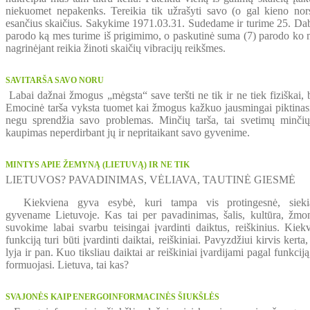
niekuomet nepakenks. Tereikia tik užrašyti savo (o gal kieno nors
esančius skaičius. Sakykime 1971.03.31. Sudedame ir turime 25. Da
parodo ką mes turime iš prigimimo, o paskutinė suma (7) parodo ko m
nagrinėjant reikia žinoti skaičių vibracijų reikšmes.
SAVITARŠA SAVO NORU
Labai dažnai žmogus „mėgsta“ save teršti ne tik ir ne tiek fiziškai, 
Emocinė tarša vyksta tuomet kai žmogus kažkuo jausmingai piktinasi, s
negu sprendžia savo problemas. Minčių tarša, tai svetimų minčių
kaupimas neperdirbant jų ir nepritaikant savo gyvenime.
MINTYS APIE ŽEMYNĄ (LIETUVĄ) IR NE TIK
LIETUVOS? PAVADINIMAS, VĖLIAVA, TAUTINĖ GIESMĖ
Kiekviena gyva esybė, kuri tampa vis protingesnė, sieki
gyvename Lietuvoje. Kas tai per pavadinimas, šalis, kultūra, žmo
suvokime labai svarbu teisingai įvardinti daiktus, reiškinius. Kiek
funkciją turi būti įvardinti daiktai, reiškiniai. Pavyzdžiui kirvis kert
lyja ir pan. Kuo tiksliau daiktai ar reiškiniai įvardijami pagal funkci
formuojasi. Lietuva, tai kas?
SVAJONĖS KAIP ENERGOINFORMACINĖS ŠIUKŠLĖS