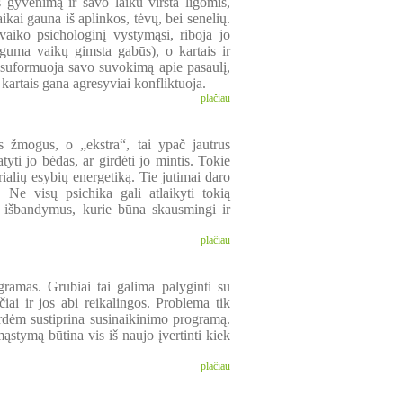
gyvenimą ir savo laiku virsta ligomis,
kai gauna iš aplinkos, tėvų, bei senelių.
vaiko psichologinį vystymąsi, riboja jo
uma vaikų gimsta gabūs), o kartais ir
as suformuoja savo suvokimą apie pasaulį,
r kartais gana agresyviai konfliktuoja.
plačiau
s žmogus, o „ekstra“, tai ypač jautrus
ti jo bėdas, ar girdėti jo mintis. Tokie
ialių esybių energetiką. Tie jutimai daro
Ne visų psichika gali atlaikyti tokią
s išbandymus, kurie būna skausmingi ir
plačiau
ramas. Grubiai tai galima palyginti su
ai ir jos abi reikalingos. Problema tik
ėm sustiprina susinaikinimo programą.
mąstymą būtina vis iš naujo įvertinti kiek
plačiau