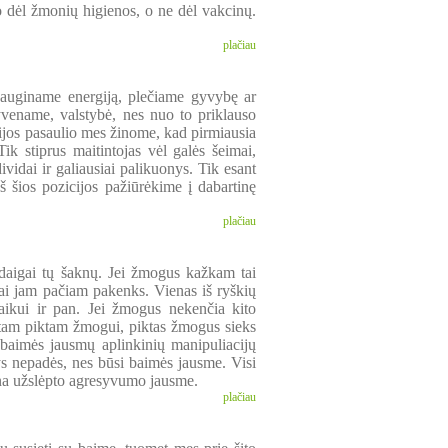
jo dėl žmonių higienos, o ne dėl vakcinų.
plačiau
auginame energiją, plečiame gyvybę ar
yvename, valstybė, nes nuo to priklauso
nijos pasaulio mes žinome, kad pirmiausia
ik stiprus maitintojas vėl galės šeimai,
vidai ir galiausiai palikuonys. Tik esant
Iš šios pozicijos pažiūrėkime į dabartinę
plačiau
aigai tų šaknų. Jei žmogus kažkam tai
 tai jam pačiam pakenks. Vienas iš ryškių
aikui ir pan. Jei žmogus nekenčia kito
 tam piktam žmogui, piktas žmogus sieks
 baimės jausmų aplinkinių manipuliacijų
ys nepadės, nes būsi baimės jausme. Visi
būna užslėpto agresyvumo jausme.
plačiau