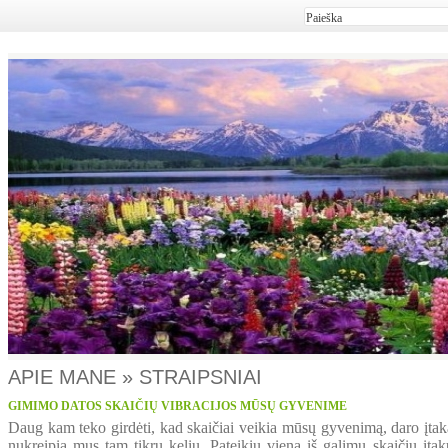
APIE MANE » STRAIPSNIAI
GIMIMO DATOS SKAIČIŲ VIBRACIJOS MŪSŲ GYVENIME
Daug kam teko girdėti, kad skaičiai veikia mūsų gyvenimą, daro įtak
nukreipia mus tam tikru keliu. Pateikiu vieną iš galimų skaičių įtakų