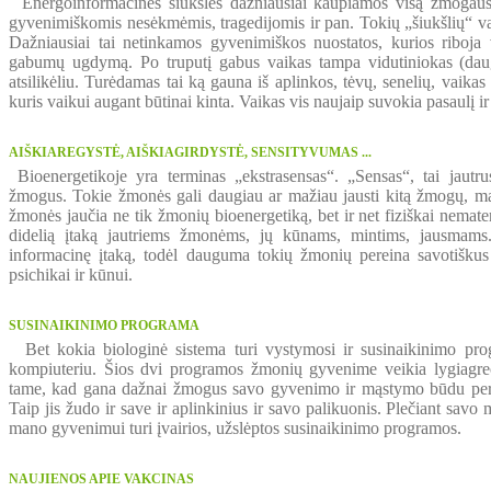
Energoinformacinės šiukšlės dažniausiai kaupiamos visą žmogaus 
gyvenimiškomis nesėkmėmis, tragedijomis ir pan. Tokių „šiukšlių“ vai
Dažniausiai tai netinkamos gyvenimiškos nuostatos, kurios riboja 
gabumų ugdymą. Po truputį gabus vaikas tampa vidutiniokas (daug
atsilikėliu. Turėdamas tai ką gauna iš aplinkos, tėvų, senelių, vaik
kuris vaikui augant būtinai kinta. Vaikas vis naujaip suvokia pasaulį i
AIŠKIAREGYSTĖ, AIŠKIAGIRDYSTĖ, SENSITYVUMAS ...
Bioenergetikoje yra terminas „ekstrasensas“. „Sensas“, tai jautru
žmogus. Tokie žmonės gali daugiau ar mažiau jausti kitą žmogų, maty
žmonės jaučia ne tik žmonių bioenergetiką, bet ir net fiziškai nemater
didelią įtaką jautriems žmonėms, jų kūnams, mintims, jausmams. 
informacinę įtaką, todėl dauguma tokių žmonių pereina savotišku
psichikai ir kūnui.
SUSINAIKINIMO PROGRAMA
Bet kokia biologinė sistema turi vystymosi ir susinaikinimo prog
kompiuteriu. Šios dvi programos žmonių gyvenime veikia lygiagreči
tame, kad gana dažnai žmogus savo gyvenimo ir mąstymo būdu perd
Taip jis žudo ir save ir aplinkinius ir savo palikuonis. Plečiant savo 
mano gyvenimui turi įvairios, užslėptos susinaikinimo programos.
NAUJIENOS APIE VAKCINAS