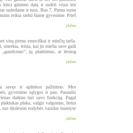
 kito) gimimo datą ir sudėti visus ten
bar sudedame ir tuos. Bus 7. Pirma suma
ums reikia siekti šiame gyvenime. Prieš
plačiau
bet visų pirma emociškai ir minčių tarša.
merkia, teisia, kai jis mielia save gaili
 „gaudymas“, jų platinimas, ar tiesiog
plačiau
a savęs ir aplinkos pažinimo. Mes
nės, gyvenimo sąlygos ir pan. Pasaulio
vienas daiktas turi savo funkciją. Pagal
a, plaktukas plaka, valgis valgomas, lietus
ją, tuo tikslesnis realybės vaizdas mumyse
plačiau