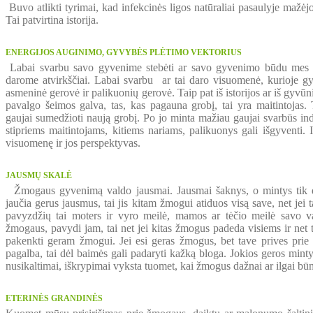
Buvo atlikti tyrimai, kad infekcinės ligos natūraliai pasaulyje mažė
Tai patvirtina istorija.
ENERGIJOS AUGINIMO, GYVYBĖS PLĖTIMO VEKTORIUS
Labai svarbu savo gyvenime stebėti ar savo gyvenimo būdu mes 
darome atvirkščiai. Labai svarbu ar tai daro visuomenė, kurioje g
asmeninė gerovė ir palikuonių gerovė. Taip pat iš istorijos ar iš gyvū
pavalgo šeimos galva, tas, kas pagauna grobį, tai yra maitintojas. T
gaujai sumedžioti naują grobį. Po jo minta mažiau gaujai svarbūs indi
stipriems maitintojams, kitiems nariams, palikuonys gali išgyventi. 
visuomenę ir jos perspektyvas.
JAUSMŲ SKALĖ
Žmogaus gyvenimą valdo jausmai. Jausmai šaknys, o mintys tik d
jaučia gerus jausmus, tai jis kitam žmogui atiduos visą save, net jei
pavyzdžių tai moters ir vyro meilė, mamos ar tėčio meilė savo v
žmogaus, pavydi jam, tai net jei kitas žmogus padeda visiems ir net
pakenkti geram žmogui. Jei esi geras žmogus, bet tave prives prie
pagalba, tai dėl baimės gali padaryti kažką bloga. Jokios geros mint
nusikaltimai, iškrypimai vyksta tuomet, kai žmogus dažnai ar ilgai 
ETERINĖS GRANDINĖS